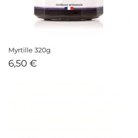
Myrtille 320g
6,50
€
Confiture de Myrtille 320 g – L’Épicurien
, une
recette artisanale riche en fruits, élaborée à partir
de myrtilles soigneusement sélectionnées.
Intense, légèrement acidulée et délicatement
sucrée, elle offre une texture généreuse et un
goût authentique, idéal sur des tartines, des