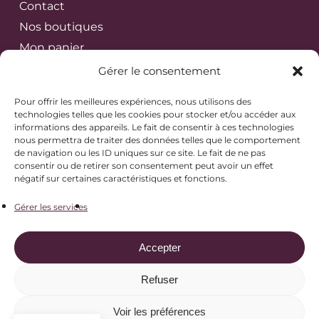
Contact
Nos boutiques
Mon panier
Mon compte
Gérer le consentement
Cours de pâtisserie à Grenoble
Pour offrir les meilleures expériences, nous utilisons des
Réserver un atelier
technologies telles que les cookies pour stocker et/ou accéder aux
informations des appareils. Le fait de consentir à ces technologies
nous permettra de traiter des données telles que le comportement
de navigation ou les ID uniques sur ce site. Le fait de ne pas
L’abus d’alcool est dangereux pour la santé, à
consentir ou de retirer son consentement peut avoir un effet
consommer avec modération.
négatif sur certaines caractéristiques et fonctions.
La vente d’alcool est interdite aux mineurs de
Gérer les services
moins de 18 ans.
Accepter
Mentions légales
Condition générales de vente
Refuser
Politique de cookies
Voir les préférences