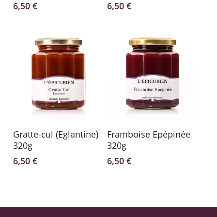
6,50
€
6,50
€
Lire La Suite
Ajouter Au Panier
Gratte-cul (Eglantine)
Framboise Epépinée
320g
320g
6,50
€
6,50
€