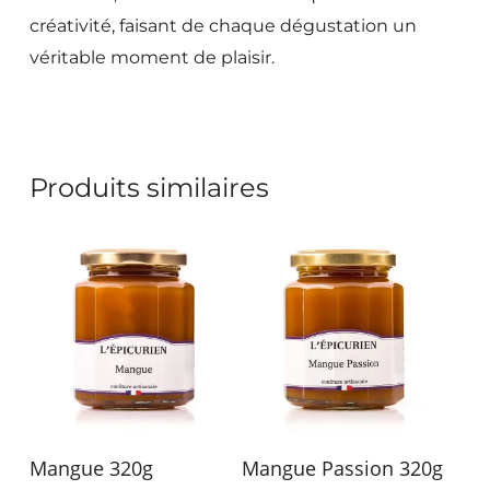
créativité, faisant de chaque dégustation un
véritable moment de plaisir.
Produits similaires
Ajouter Au Panier
Ajouter Au Panier
Mangue 320g
Mangue Passion 320g